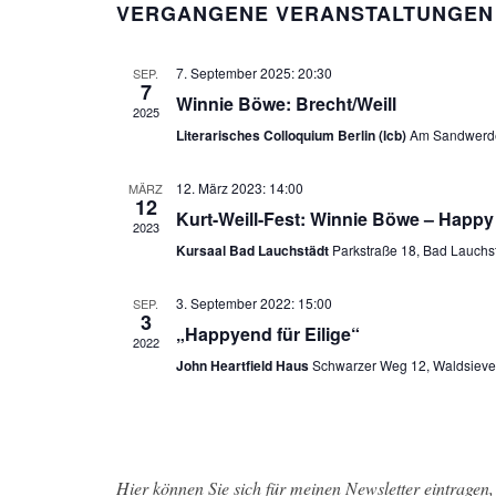
VERGANGENE VERANSTALTUNGEN
a
t
7. September 2025: 20:30
SEP.
u
7
Winnie Böwe: Brecht/Weill
m
2025
Literarisches Colloquium Berlin (lcb)
Am Sandwerder
w
ä
12. März 2023: 14:00
MÄRZ
h
12
Kurt-Weill-Fest: Winnie Böwe – Happy 
2023
l
Kursaal Bad Lauchstädt
Parkstraße 18, Bad Lauchs
e
n
3. September 2022: 15:00
SEP.
3
.
„Happyend für Eilige“
2022
John Heartfield Haus
Schwarzer Weg 12, Waldsieve
Hier können Sie sich für meinen Newsletter eintragen, 