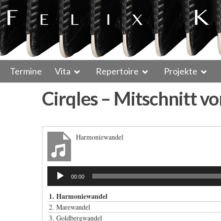
Termine
Vita
Repertoire
Projekte
Cirqles – Mitschnitt v
Harmoniewandel
Audio-
00:00
Player
1.
Harmoniewandel
2.
Marewandel
3.
Goldbergwandel