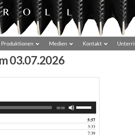
Produktionen
Medien
Kontakt
Unterri
om 03.07.2026
Pfeiltasten
00:00
Hoch/Runter
benutzen,
5:57
um
3:33
die
7:39