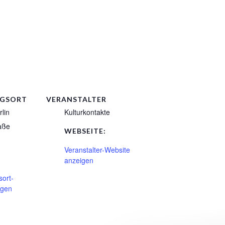
NGSORT
VERANSTALTER
lin
Kulturkontakte
aße
WEBSEITE:
Veranstalter-Website
anzeigen
sort-
igen