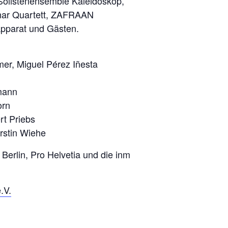
Solistenensemble Kaleidoskop,
ar Quartett, ZAFRAAN
pparat und Gästen.
er, Miguel Pérez Iñesta
mann
orn
rt Priebs
rstin Wiehe
Berlin, Pro Helvetia und die inm
.
.V.