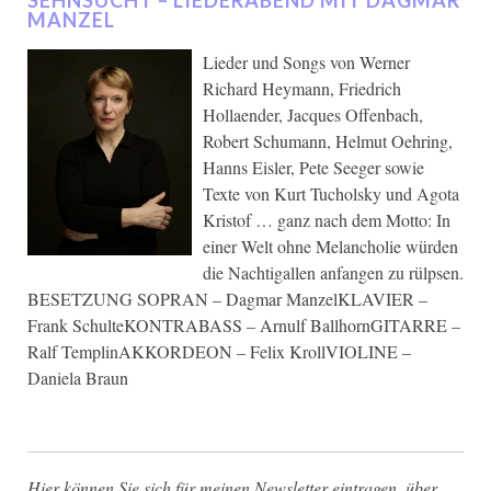
SEHNSUCHT – LIEDERABEND MIT DAGMAR
MANZEL
Lieder und Songs von Werner
Richard Heymann, Friedrich
Hollaender, Jacques Offenbach,
Robert Schumann, Helmut Oehring,
Hanns Eisler, Pete Seeger sowie
Texte von Kurt Tucholsky und Agota
Kristof … ganz nach dem Motto: In
einer Welt ohne Melancholie würden
die Nachtigallen anfangen zu rülpsen.
BESETZUNG SOPRAN – Dagmar ManzelKLAVIER –
Frank SchulteKONTRABASS – Arnulf BallhornGITARRE –
Ralf TemplinAKKORDEON – Felix KrollVIOLINE –
Daniela Braun
Hier können Sie sich für meinen Newsletter eintragen, über