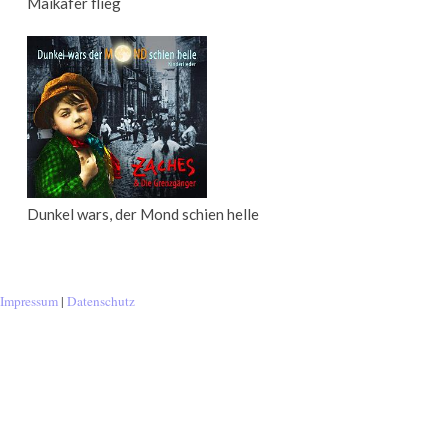
Maikäfer flieg
Dunkel wars, der Mond schien helle
Impressum
|
Datenschutz