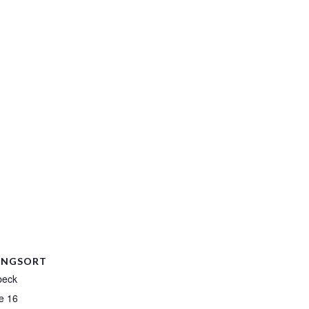
UNGSORT
beck
e 16