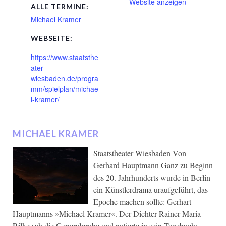
Website anzeigen
ALLE TERMINE:
Michael Kramer
WEBSEITE:
https://www.staatsthe
ater-
wiesbaden.de/progra
mm/spielplan/michae
l-kramer/
MICHAEL KRAMER
Staatstheater Wiesbaden Von
Gerhard Hauptmann Ganz zu Beginn
des 20. Jahrhunderts wurde in Berlin
ein Künstlerdrama uraufgeführt, das
Epoche machen sollte: Gerhart
Hauptmanns »Michael Kramer«. Der Dichter Rainer Maria
Rilke sah die Generalprobe und notierte in sein Tagebuch: