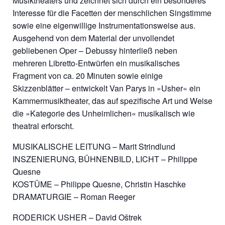
Musiktheaters und zeichnet sich durch ein besonderes
Interesse für die Facetten der menschlichen Singstimme
sowie eine eigenwillige Instrumentationsweise aus.
Ausgehend von dem Material der unvollendet
gebliebenen Oper – Debussy hinterließ neben
mehreren Libretto-Entwürfen ein musikalisches
Fragment von ca. 20 Minuten sowie einige
Skizzenblätter – entwickelt Van Parys in »Usher« ein
Kammermusiktheater, das auf spezifische Art und Weise
die »Kategorie des Unheimlichen« musikalisch wie
theatral erforscht.
MUSIKALISCHE LEITUNG – Marit Strindlund
INSZENIERUNG, BÜHNENBILD, LICHT – Philippe
Quesne
KOSTÜME – Philippe Quesne, Christin Haschke
DRAMATURGIE – Roman Reeger
RODERICK USHER – David Oštrek