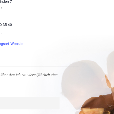
inden 7
17
:
0 35 40
:
ngsort-Website
über den ich ca. vierteljährlich eine