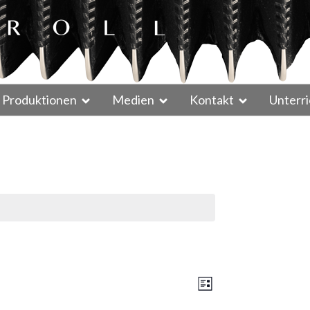
Produktionen
Medien
Kontakt
Unterri
A
V
L
N
e
i