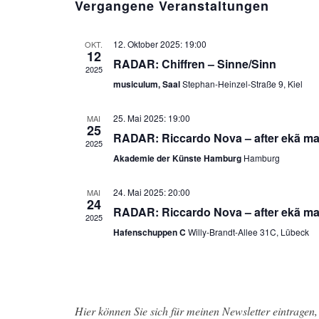
Vergangene Veranstaltungen
a
t
12. Oktober 2025: 19:00
OKT.
u
12
RADAR: Chiffren – Sinne/Sinn
m
2025
musiculum, Saal
Stephan-Heinzel-Straße 9, Kiel
w
ä
25. Mai 2025: 19:00
MAI
h
25
RADAR: Riccardo Nova – after ekã ma
2025
l
Akademie der Künste Hamburg
Hamburg
e
n
24. Mai 2025: 20:00
MAI
24
.
RADAR: Riccardo Nova – after ekã ma
2025
Hafenschuppen C
Willy-Brandt-Allee 31C, Lübeck
Hier können Sie sich für meinen Newsletter eintragen, 