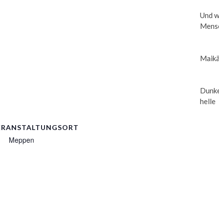
Und w
Mensc
Maikä
Dunke
helle
ERANSTALTUNGSORT
Meppen