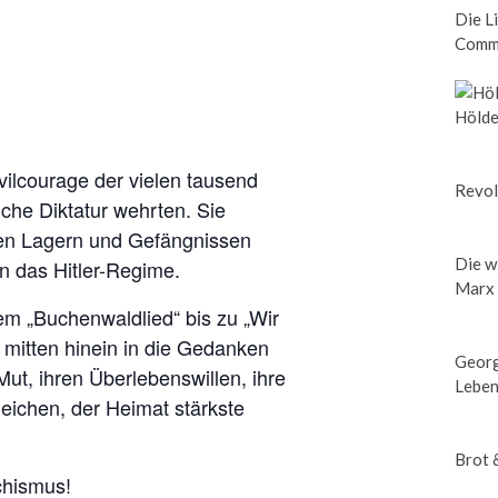
Die L
Comm
Hölde
vilcourage der vielen tausend
Revol
che Diktatur wehrten. Sie
den Lagern und Gefängnissen
Die w
 das Hitler-Regime.
Marx
m „Buchenwaldlied“ bis zu „Wir
 mitten hinein in die Gedanken
Georg
ut, ihren Überlebenswillen, ihre
Leben
leichen, der Heimat stärkste
Brot 
chismus!