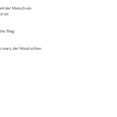
eil der Mensch ein
h ist
fer flieg
l wars, der Mond schien