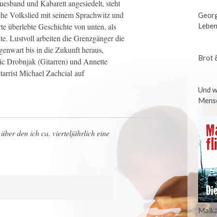
esband und Kabarett angesiedelt, steht
che Volkslied mit seinem Sprachwitz und
Georg
Leben
rte überlebte Geschichte von unten, als
e. Lustvoll arbeiten die Grenzgänger die
enwart bis in die Zukunft heraus,
Brot 
ic Drobnjak (Gitarren) und Annette
tarrist Michael Zachcial auf
Und w
Mensc
über den ich ca. vierteljährlich eine
Maikä