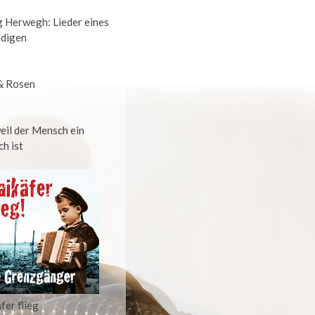
 Herwegh: Lieder eines
digen
& Rosen
eil der Mensch ein
h ist
fer flieg