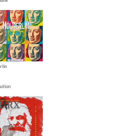
rlin
ution