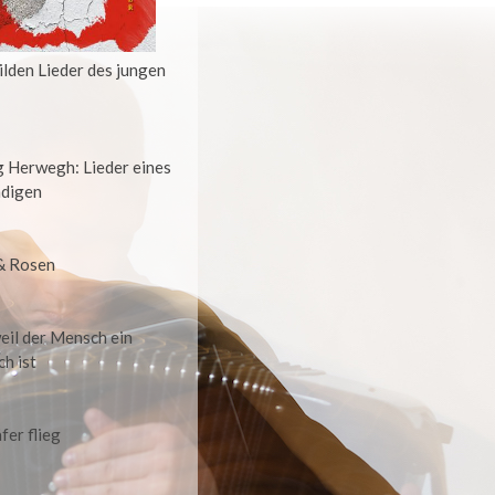
ilden Lieder des jungen
 Herwegh: Lieder eines
digen
& Rosen
eil der Mensch ein
h ist
fer flieg