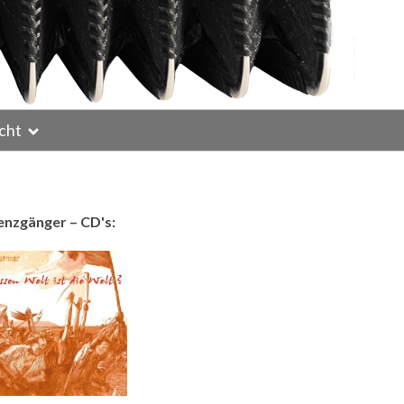
cht
enzgänger – CD's: