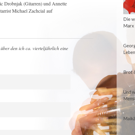
ic Drobnjak (Gitarren) und Annette
tarrist Michael Zachcial auf
Die w
Marx
Georg
über den ich ca. vierteljährlich eine
Leben
Brot 
Und w
Mensc
Maikä