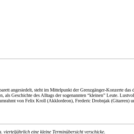
tt angesiedelt, steht im Mittelpunkt der Grenzgänger-Konzerte das de
en, als Geschichte des Alltags der sogenannten “kleinen” Leute. Lustvo
umrahmt von Felix Kroll (Akklordeon), Frederic Drobnjak (Gitarren) un
 vierteljährlich eine kleine Terminübersicht verschicke.