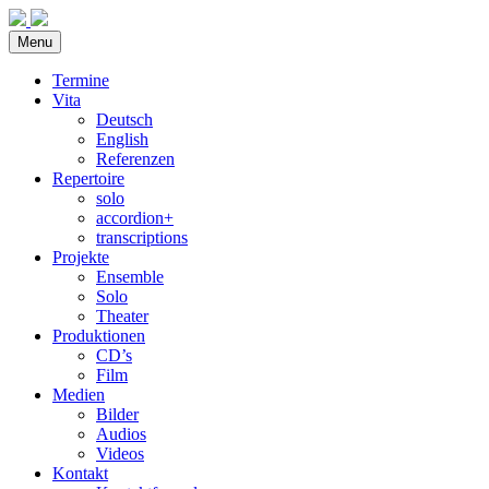
Menu
Termine
Vita
Deutsch
English
Referenzen
Repertoire
solo
accordion+
transcriptions
Projekte
Ensemble
Solo
Theater
Produktionen
CD’s
Film
Medien
Bilder
Audios
Videos
Kontakt