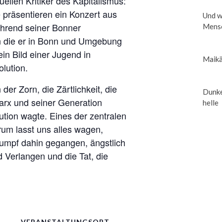
uellen Kritiker des Kapitalismus:
 präsentieren ein Konzert aus
Und w
ährend seiner Bonner
Mensc
rn die er in Bonn und Umgebung
in Bild einer Jugend in
Maikä
lution.
r Zorn, die Zärtlichkeit, die
Dunke
arx und seiner Generation
helle
ution wagte. Eines der zentralen
rum lasst uns alles wagen,
dumpf dahin gegangen, ängstlich
 Verlangen und die Tat, die
VERANSTALTUNGSORT