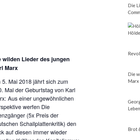
Die L
Comm
Hölde
Revol
e wilden Lieder des jungen
rl Marx
Die w
 5. Mai 2018 jährt sich zum
Marx
. Mal der Geburtstag von Karl
rx: Aus einer ungewöhnlichen
Georg
rspektive werfen Die
Leben
enzgänger (5x Preis der
tschen Schallplattenkritik) den
Brot 
ck auf diesen immer wieder