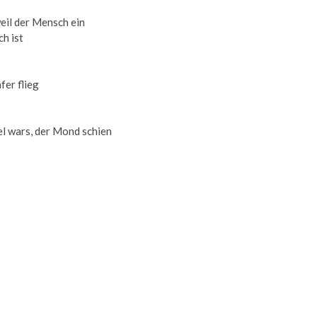
eil der Mensch ein
h ist
fer flieg
l wars, der Mond schien