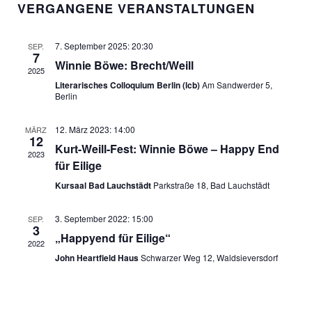
i
VERGANGENE VERANSTALTUNGEN
S
r
a
s
I
a
t
t
C
n
7. September 2025: 20:30
SEP.
e
u
7
H
s
Winnie Böwe: Brecht/Weill
m
2025
T
t
Literarisches Colloquium Berlin (lcb)
Am Sandwerder 5,
w
Berlin
E
a
ä
N
l
h
12. März 2023: 14:00
MÄRZ
-
t
12
l
Kurt-Weill-Fest: Winnie Böwe – Happy End
N
u
2023
für Eilige
e
A
n
n
Kursaal Bad Lauchstädt
Parkstraße 18, Bad Lauchstädt
V
g
.
I
A
3. September 2022: 15:00
SEP.
G
n
3
„Happyend für Eilige“
A
s
2022
John Heartfield Haus
Schwarzer Weg 12, Waldsieversdorf
T
i
I
c
O
h