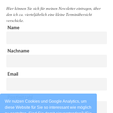
N
t
e
Hier können Sie sich für meinen Newsletter eintragen, über
den ich ca. vierteljährlich eine kleine Terminübersicht
n
verschicke.
-
Name
N
a
v
i
Nachname
g
a
t
i
Email
o
n
Postleitzahl
Wir nutzen Cookies und Google Analytics, um
diese Website für Sie so interessant wie möglich