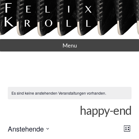
Menu
Es sind keine anstehenden Veranstaltungen vorhanden.
happy-end
A
V
Anstehende
L
N
e
D