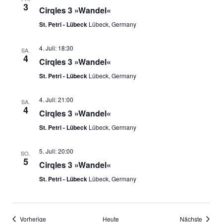
3
Cirqles 3 »Wandel«
St. Petri - Lübeck
Lübeck, Germany
4. Juli: 18:30
SA.
4
Cirqles 3 »Wandel«
St. Petri - Lübeck
Lübeck, Germany
4. Juli: 21:00
SA.
4
Cirqles 3 »Wandel«
St. Petri - Lübeck
Lübeck, Germany
5. Juli: 20:00
SO.
5
Cirqles 3 »Wandel«
St. Petri - Lübeck
Lübeck, Germany
Veranstaltungen
Verans
Vorherige
Heute
Nächste