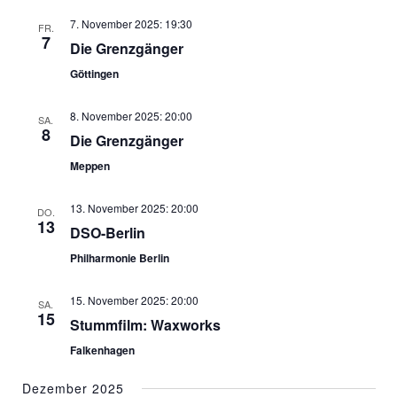
a
7. November 2025: 19:30
v
FR.
7
Die Grenzgänger
i
Göttingen
g
a
8. November 2025: 20:00
t
SA.
8
Die Grenzgänger
i
Meppen
o
n
13. November 2025: 20:00
DO.
13
DSO-Berlin
Philharmonie Berlin
15. November 2025: 20:00
SA.
15
Stummfilm: Waxworks
Falkenhagen
Dezember 2025