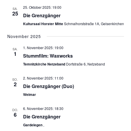
w
E
a
25. Oktober 2025: 19:00
ä
SA.
N
l
25
Die Grenzgänger
h
-
t
l
Kultursaal Horster Mitte
Schmalhorststraße 1A, Gelsenkirchen
N
u
e
A
n
November 2025
n
V
g
.
1. November 2025: 19:00
I
A
SA.
1
Stummfilm: Waxworks
G
n
Temnitzkirche Netzeband
Dorfstraße 6, Netzeband
A
s
T
i
2. November 2025: 11:00
I
c
SO.
2
Die Grenzgänger (Duo)
O
h
Weimar
N
t
e
6. November 2025: 18:30
n
DO.
6
Die Grenzgänger
-
Gardelegen
,
N