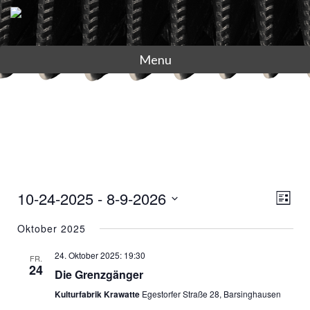
Menu
A
V
10-24-2025
 - 
8-9-2026
L
N
e
D
i
Oktober 2025
S
r
a
s
I
a
t
t
24. Oktober 2025: 19:30
FR.
C
n
24
e
u
Die Grenzgänger
H
s
m
Kulturfabrik Krawatte
Egestorfer Straße 28, Barsinghausen
T
t