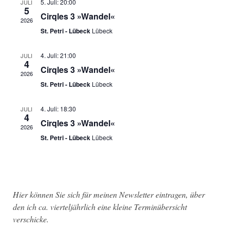
C
n
5. Juli: 20:00
JULI
e
u
5
H
s
Cirqles 3 »Wandel«
m
2026
T
t
St. Petri - Lübeck
Lübeck
w
E
a
ä
N
l
4. Juli: 21:00
JULI
h
4
-
t
Cirqles 3 »Wandel«
2026
l
N
u
St. Petri - Lübeck
Lübeck
e
A
n
n
V
g
4. Juli: 18:30
JULI
4
.
I
A
Cirqles 3 »Wandel«
2026
G
n
St. Petri - Lübeck
Lübeck
A
s
T
i
I
c
O
h
Hier können Sie sich für meinen Newsletter eintragen, über
N
t
den ich ca. vierteljährlich eine kleine Terminübersicht
e
verschicke.