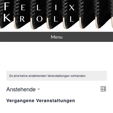
Menu
Es sind keine anstehenden Veranstaltungen vorhanden.
A
V
Anstehende
L
N
e
D
i
Vergangene Veranstaltungen
S
r
a
s
I
a
t
t