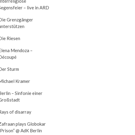
Interreligiöse
Segensfeier – live in ARD
Die Grenzgänger
unterstützen
Die Riesen
Elena Mendoza –
Découpé
Der Sturm
Michael Kramer
Berlin – Sinfonie einer
Großstadt
Rays of disarray
Zafraan plays Globokar
„Prison“ @ AdK Berlin