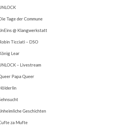
UNLOCK
Die Tage der Commune
UnEins @ Klangwerkstatt
Robin Ticciati – DSO
König Lear
UNLOCK – Livestream
Queer Papa Queer
Hölderlin
Sehnsucht
Unheimliche Geschichten
Cufte za Mufte