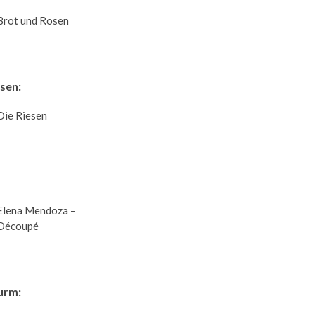
Brot und Rosen
esen:
Die Riesen
Elena Mendoza –
Découpé
urm: