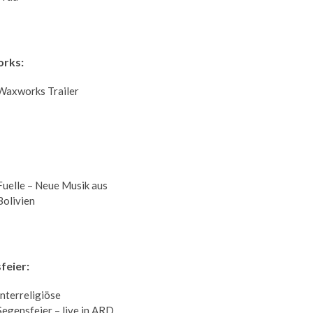
rks:
Waxworks Trailer
Fuelle – Neue Musik aus
Bolivien
feier:
Interreligiöse
Segensfeier – live in ARD