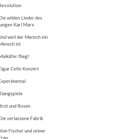
Revolution
Die wilden Lieder des
jungen Karl Marx
Und weil der Mensch ein
Mensch ist
Maikäfer flieg!
Elgar Cello Konzert
Experimental
Klangspiele
Brot und Rosen
Die verlassene Fabrik
Vom Fischer und seiner
Frau