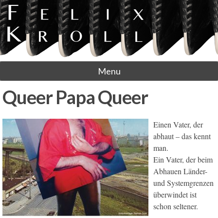
Menu
Queer Papa Queer
Einen Vater, der
abhaut – das kennt
man.
Ein Vater, der beim
Abhauen Länder-
und Systemgrenzen
überwindet ist
schon seltener.