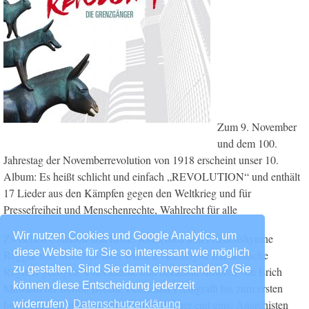
Zum 9. November
und dem 100.
Jahrestag der Novemberrevolution von 1918 erscheint unser 10.
Album: Es heißt schlicht und einfach „REVOLUTION“ und enthält
17 Lieder aus den Kämpfen gegen den Weltkrieg und für
Pressefreiheit und Menschenrechte, Wahlrecht für alle
Wir nutzen Cookies und Google Analytics, um
Zwischen Chanson und Rock. Kinderlied und Friedenshymne
diese Website für Sie so interessant wie möglich
Reggae und Musettewalzer werden vielfältigste musikalische
zu gestalten. Sind Sie damit einverstanden? (Sie
Register gezogen. Unbekannte und bekannte Autoren von Erich
können diese Entscheidung jederzeit
Mühsam bis Bertolt Brecht, Ferdinand Freiligrath bis zum ersten
bayrischen Ministerpräsidenten Kurt Eisner eint eins. Anarchisten
widerrufen)
Datenschutzerklärung