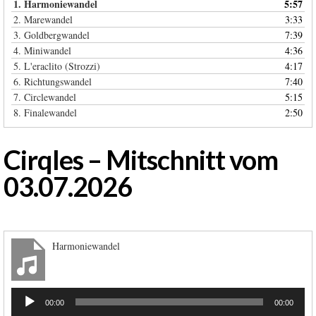
1.
Harmoniewandel
5:57
2.
Marewandel
3:33
3.
Goldbergwandel
7:39
4.
Miniwandel
4:36
5.
L'eraclito (Strozzi)
4:17
6.
Richtungswandel
7:40
7.
Circlewandel
5:15
8.
Finalewandel
2:50
Cirqles – Mitschnitt vom
03.07.2026
Harmoniewandel
Audio-
00:00
00:00
Player