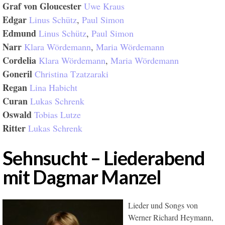
Graf von Gloucester
Uwe Kraus
Edgar
Linus Schütz
,
Paul Simon
Edmund
Linus Schütz
,
Paul Simon
Narr
Klara Wördemann
,
Maria Wördemann
Cordelia
Klara Wördemann
,
Maria Wördemann
Goneril
Christina Tzatzaraki
Regan
Lina Habicht
Curan
Lukas Schrenk
Oswald
Tobias Lutze
Ritter
Lukas Schrenk
Sehnsucht – Liederabend
mit Dagmar Manzel
Lieder und Songs von
Werner Richard Heymann,