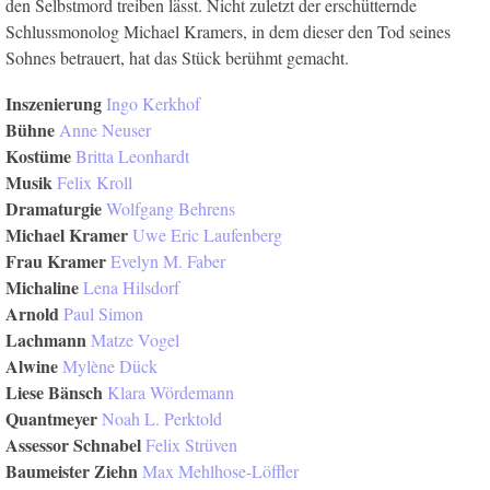
den Selbstmord treiben lässt. Nicht zuletzt der erschütternde
Schlussmonolog Michael Kramers, in dem dieser den Tod seines
Sohnes betrauert, hat das Stück berühmt gemacht.
Inszenierung
Ingo Kerkhof
Bühne
Anne Neuser
Kostüme
Britta Leonhardt
Musik
Felix Kroll
Dramaturgie
Wolfgang Behrens
Michael Kramer
Uwe Eric Laufenberg
Frau Kramer
Evelyn M. Faber
Michaline
Lena Hilsdorf
Arnold
Paul Simon
Lachmann
Matze Vogel
Alwine
Mylène Dück
Liese Bänsch
Klara Wördemann
Quantmeyer
Noah L. Perktold
Assessor Schnabel
Felix Strüven
Baumeister Ziehn
Max Mehlhose-Löffler