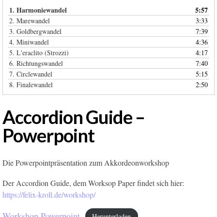
1.
Harmoniewandel
5:57
2.
Marewandel
3:33
3.
Goldbergwandel
7:39
4.
Miniwandel
4:36
5.
L'eraclito (Strozzi)
4:17
6.
Richtungswandel
7:40
7.
Circlewandel
5:15
8.
Finalewandel
2:50
Accordion Guide –
Powerpoint
Die Powerpointpräsentation zum Akkordeonworkshop
Der Accordion Guide, dem Worksop Paper findet sich hier:
https://felix-kroll.de/workshop/
Workshop Powerpoint
Herunterladen